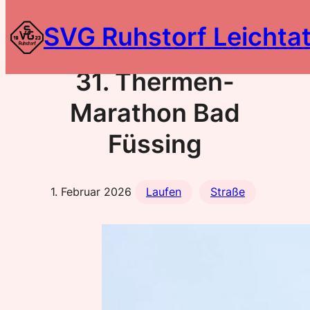
Zum
SVG Ruhstorf Leichtat
Inhalt
springen
31. Thermen-
Marathon Bad
Füssing
1. Februar 2026
Laufen
Straße